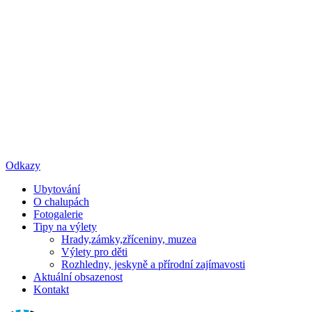
Odkazy
Ubytování
O chalupách
Fotogalerie
Tipy na výlety
Hrady,zámky,zříceniny, muzea
Výlety pro děti
Rozhledny, jeskyně a přírodní zajímavosti
Aktuální obsazenost
Kontakt