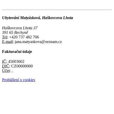
Ubytování Matyásková, Haškovcova Lhota
Haškovcova Lhota 37
391 65 Bechyně
Tel:
+420 737 482 706
E-mail:
jana.matyaskova@seznam.cz
Fakturační údaje
IČ:
45003602
DIČ:
CZ00000000
Účet:
,
Prohlášení o cookies