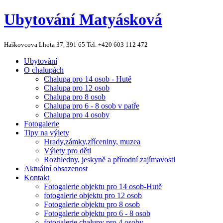
Ubytování Matyásková
Haškovcova Lhota 37, 391 65
Tel. +420 603 112 472
Ubytování
O chalupách
Chalupa pro 14 osob - Hutě
Chalupa pro 12 osob
Chalupa pro 8 osob
Chalupa pro 6 - 8 osob v patře
Chalupa pro 4 osoby
Fotogalerie
Tipy na výlety
Hrady,zámky,zříceniny, muzea
Výlety pro děti
Rozhledny, jeskyně a přírodní zajímavosti
Aktuální obsazenost
Kontakt
Fotogalerie objektu pro 14 osob-Hutě
fotogalerie objektu pro 12 osob
Fotogalerie objektu pro 8 osob
Fotogalerie objektu pro 6 - 8 osob
fotogalerie chalupy pro 4 osoby