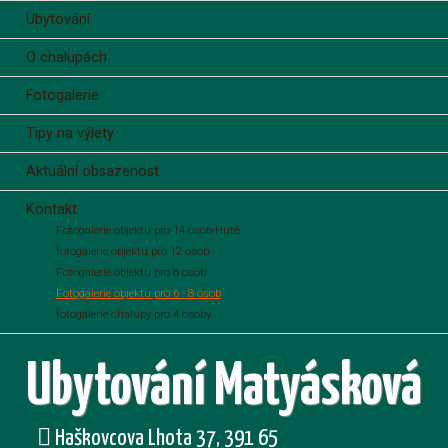
Ubytování
O chalupách
Fotogalerie
Tipy na výlety
Aktuální obsazenost
Kontakt
Fotogalerie objektu pro 14 osob-Hutě
fotogalerie objektu pro 12 osob
Fotogalerie objektu pro 8 osob
Fotogalerie objektu pro 6 - 8 osob
fotogalerie chalupy pro 4 osoby
Ubytování Matyásková
Haškovcova Lhota 37, 391 65