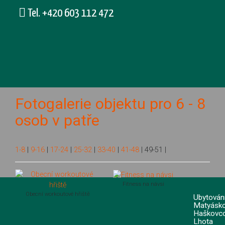
Tel. +420 603 112 472
Fotogalerie objektu pro 6 - 8
osob v patře
1-8
|
9-16
|
17-24
|
25-32
|
33-40
|
41-48
|
49-51
|
Fitness na návsi
Obecní workoutové hřiště
Ubytován
Matyásko
Haškovc
Lhota